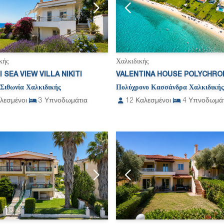
κής
Χαλκιδικής
 SEA VIEW VILLA NIKITI
VALENTINA HOUSE POLYCHRO
Σιθωνία Χαλκιδικής
Πολύχρονο Κασσάνδρα Χαλκιδικής
λεσμένοι
3
Υπνοδωμάτια
12
Καλεσμένοι
4
Υπνοδωμάτ