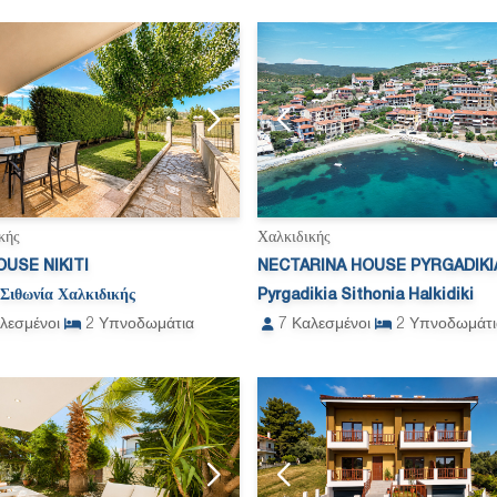
κής
Χαλκιδικής
USE NIKITI
NECTARINA HOUSE PYRGADIKI
Σιθωνία Χαλκιδικής
Pyrgadikia Sithonia Halkidiki
λεσμένοι
2
Υπνοδωμάτια
7
Καλεσμένοι
2
Υπνοδωμάτι