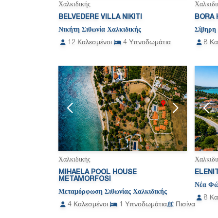
Χαλκιδικής
Χαλκιδι
BELVEDERE VILLA NIKITI
BORA 
Νικήτη Σιθωνία Χαλκιδικής
Σίβηρη
12
Καλεσμένοι
4
Υπνοδωμάτια
8
Κα
Χαλκιδικής
Χαλκιδι
MIHAELA POOL HOUSE
ELENI
METAMORFOSI
Νέα Φώ
Μεταμόρφωση Σιθωνίας Χαλκιδικής
8
Κα
4
Καλεσμένοι
1
Υπνοδωμάτια
Πισίνα