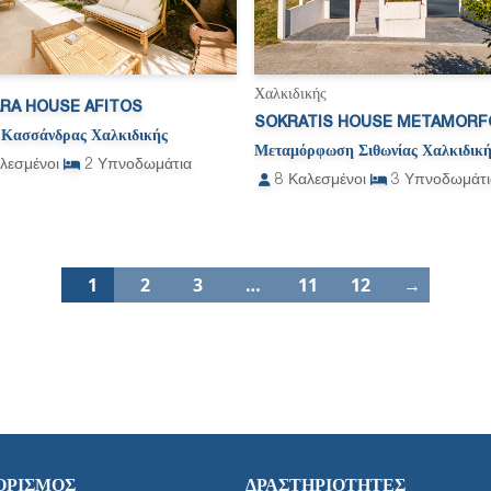
Χαλκιδικής
RA HOUSE AFITOS
SOKRATIS HOUSE METAMORF
 Κασσάνδρας Χαλκιδικής
Μεταμόρφωση Σιθωνίας Χαλκιδική
λεσμένοι
2
Υπνοδωμάτια
8
Καλεσμένοι
3
Υπνοδωμάτι
1
2
3
…
11
12
→
ΟΡΙΣΜΌΣ
ΔΡΑΣΤΗΡΙΌΤΗΤΕΣ