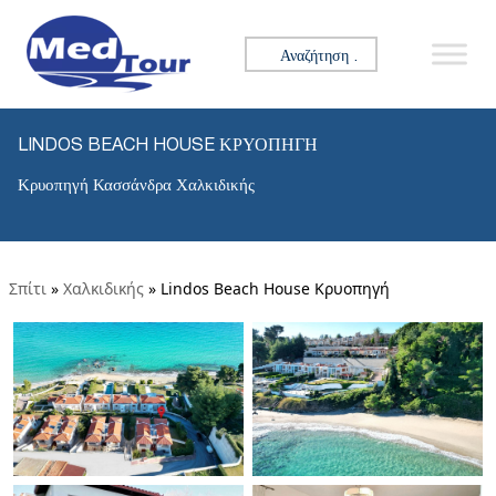
Αναζήτηση για:
LINDOS BEACH HOUSE ΚΡΥΟΠΗΓΉ
Κρυοπηγή Κασσάνδρα Χαλκιδικής
Σπίτι
»
Χαλκιδικής
»
Lindos Beach House Κρυοπηγή