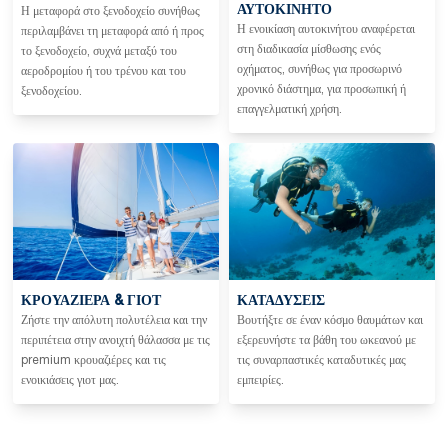
ΑΥΤΟΚΊΝΗΤΟ
Η μεταφορά στο ξενοδοχείο συνήθως
Η ενοικίαση αυτοκινήτου αναφέρεται
περιλαμβάνει τη μεταφορά από ή προς
στη διαδικασία μίσθωσης ενός
το ξενοδοχείο, συχνά μεταξύ του
οχήματος, συνήθως για προσωρινό
αεροδρομίου ή του τρένου και του
χρονικό διάστημα, για προσωπική ή
ξενοδοχείου.
επαγγελματική χρήση.
ΚΡΟΥΑΖΙΈΡΑ & ΓΙΟΤ
ΚΑΤΑΔΎΣΕΙΣ
Ζήστε την απόλυτη πολυτέλεια και την
Βουτήξτε σε έναν κόσμο θαυμάτων και
περιπέτεια στην ανοιχτή θάλασσα με τις
εξερευνήστε τα βάθη του ωκεανού με
premium κρουαζιέρες και τις
τις συναρπαστικές καταδυτικές μας
ενοικιάσεις γιοτ μας.
εμπειρίες.