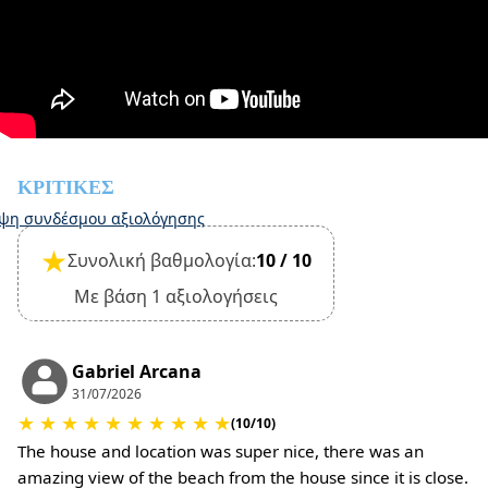
επιστροφή χρημάτων
Check in – 15:00, Check out – 10:30
Περιλαμβάνονται όλοι οι φόροι και οι υπηρεσίες, εκτός
από το τέλος διαμονής – 10€ ανά διανυκτέρευση
Αυτό το κατάλυμα δεν απαιτεί εγγύηση ζημιών κατά το
check-in
Ωστόσο, το check out μπορεί να ολοκληρωθεί μόνο
ΚΡΙΤΙΚΈΣ
μετά από έλεγχο της γενικής κατάστασης του σπιτιού
ψη συνδέσμου αξιολόγησης
Το κατάλυμα είναι φιλικό για μικρά κατοικίδια και
★
Συνολική βαθμολογία:
10 / 10
πρέπει να επιβεβαιωθεί κατά την κράτηση
(θα απαιτηθούν επιπλέον χρεώσεις για το τέλος
Με βάση 1 αξιολογήσεις
καθαρισμού και την εγγύηση ζημιών)
Gabriel Arcana
31/07/2026
★
★
★
★
★
★
★
★
★
★
(10/10)
The house and location was super nice, there was an
amazing view of the beach from the house since it is close.