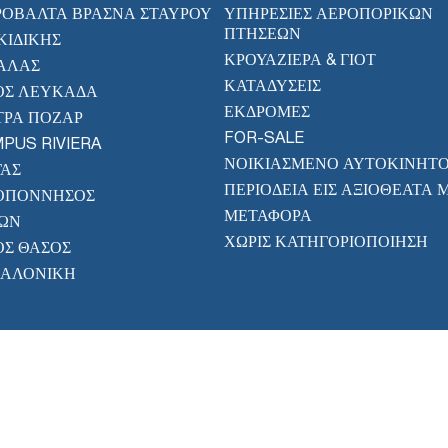
ΡΟΒΆΛΤΑ ΒΡΑΣΝΆ ΣΤΑΥΡΟΎ
ΥΠΗΡΕΣΊΕΣ ΑΕΡΟΠΟΡΙΚΏΝ
ΠΤΉΣΕΩΝ
ΚΙΔΙΚΉΣ
ΚΡΟΥΑΖΙΈΡΑ & ΓΙΟΤ
ΆΛΑΣ
ΚΑΤΑΔΎΣΕΙΣ
ΟΣ ΛΕΥΚΆΔΑ
ΕΚΔΡΟΜΈΣ
ΤΡΆ ΠΌΖΑΡ
FOR-SALE
PUS RIVIERA
ΝΟΙΚΙΑΣΜΈΝΟ ΑΥΤΟΚΊΝΗΤ
ΓΑΣ
ΠΕΡΙΟΔΕΊΑ ΕΙΣ ΑΞΙΟΘΈΑΤΑ 
ΟΠΌΝΝΗΣΟΣ
ΜΕΤΑΦΟΡΑ
ΡΏΝ
ΧΩΡΊΣ ΚΑΤΗΓΟΡΙΟΠΟΊΗΣΗ
ΟΣ ΘΆΣΟΣ
ΣΑΛΟΝΊΚΗ