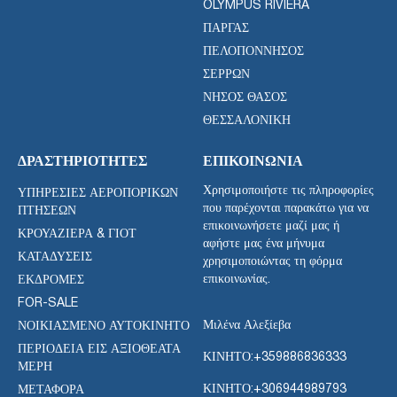
OLYMPUS RIVIERA
ΠΆΡΓΑΣ
ΠΕΛΟΠΌΝΝΗΣΟΣ
ΣΕΡΡΏΝ
ΝΉΣΟΣ ΘΆΣΟΣ
ΘΕΣΣΑΛΟΝΊΚΗ
ΔΡΑΣΤΗΡΙΌΤΗΤΕΣ
ΕΠΙΚΟΙΝΩΝΊΑ
Χρησιμοποιήστε τις πληροφορίες
ΥΠΗΡΕΣΊΕΣ ΑΕΡΟΠΟΡΙΚΏΝ
που παρέχονται παρακάτω για να
ΠΤΉΣΕΩΝ
επικοινωνήσετε μαζί μας ή
ΚΡΟΥΑΖΙΈΡΑ & ΓΙΟΤ
αφήστε μας ένα μήνυμα
ΚΑΤΑΔΎΣΕΙΣ
χρησιμοποιώντας τη φόρμα
επικοινωνίας.
ΕΚΔΡΟΜΈΣ
FOR-SALE
Μιλένα Αλεξίεβα
ΝΟΙΚΙΑΣΜΈΝΟ ΑΥΤΟΚΊΝΗΤΟ
ΠΕΡΙΟΔΕΊΑ ΕΙΣ ΑΞΙΟΘΈΑΤΑ
ΚΙΝΗΤΟ:
+359886836333
ΜΈΡΗ
ΚΙΝΗΤΟ:
+306944989793
ΜΕΤΑΦΟΡΑ