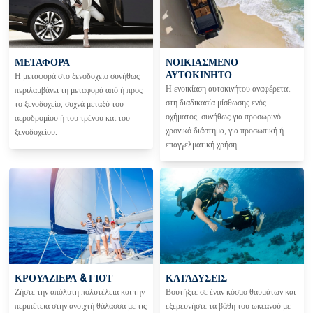
ΜΕΤΑΦΟΡΑ
ΝΟΙΚΙΑΣΜΈΝΟ
ΑΥΤΟΚΊΝΗΤΟ
Η μεταφορά στο ξενοδοχείο συνήθως
Η ενοικίαση αυτοκινήτου αναφέρεται
περιλαμβάνει τη μεταφορά από ή προς
στη διαδικασία μίσθωσης ενός
το ξενοδοχείο, συχνά μεταξύ του
οχήματος, συνήθως για προσωρινό
αεροδρομίου ή του τρένου και του
χρονικό διάστημα, για προσωπική ή
ξενοδοχείου.
επαγγελματική χρήση.
ΚΡΟΥΑΖΙΈΡΑ & ΓΙΟΤ
ΚΑΤΑΔΎΣΕΙΣ
Ζήστε την απόλυτη πολυτέλεια και την
Βουτήξτε σε έναν κόσμο θαυμάτων και
περιπέτεια στην ανοιχτή θάλασσα με τις
εξερευνήστε τα βάθη του ωκεανού με