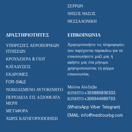
ΣΕΡΡΏΝ
ΝΉΣΟΣ ΘΆΣΟΣ
ΘΕΣΣΑΛΟΝΊΚΗ
ΔΡΑΣΤΗΡΙΌΤΗΤΕΣ
ΕΠΙΚΟΙΝΩΝΊΑ
Χρησιμοποιήστε τις πληροφορίες
ΥΠΗΡΕΣΊΕΣ ΑΕΡΟΠΟΡΙΚΏΝ
που παρέχονται παρακάτω για να
ΠΤΉΣΕΩΝ
επικοινωνήσετε μαζί μας ή
ΚΡΟΥΑΖΙΈΡΑ & ΓΙΟΤ
αφήστε μας ένα μήνυμα
ΚΑΤΑΔΎΣΕΙΣ
χρησιμοποιώντας τη φόρμα
επικοινωνίας.
ΕΚΔΡΟΜΈΣ
FOR-SALE
Μιλένα Αλεξίεβα
ΝΟΙΚΙΑΣΜΈΝΟ ΑΥΤΟΚΊΝΗΤΟ
ΚΙΝΗΤΟ:
+359886836333
ΠΕΡΙΟΔΕΊΑ ΕΙΣ ΑΞΙΟΘΈΑΤΑ
ΚΙΝΗΤΟ:
+306944989793
ΜΈΡΗ
(WhatsApp Viber Telegram)
ΜΕΤΑΦΟΡΑ
EMAIL: info@medtourbg.com
ΧΩΡΊΣ ΚΑΤΗΓΟΡΙΟΠΟΊΗΣΗ