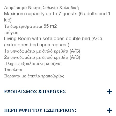
Διαμέρισμα Νικήτη Σιθωνία Χαλκιδική
Maximum capacity up to 7 guests (6 adults and 1
kid)
Το διαμέρισμα είναι 65 m2
Ισόγειο
Living Room with sofa open double bed (A/C)
(extra open bed upon request)
1ο υπνοδωμάτιο με διπλό κρεβάτι (A/C)
2ο υπνοδωμάτιο με διπλό κρεβάτι (A/C)
Πλήρως εξοπλισμένη κουζίνα
Τουαλέτα
Βεράντα με έπιπλα τραπεζαρίας
ΕΞΟΠΛΙΣΜΌΣ & ΠΑΡΟΧΈΣ
Λευκά είδη & Πετσέτες
Τρία κλιματιστικά
ΠΕΡΙΓΡΑΦΉ ΤΟΥ ΕΞΩΤΕΡΙΚΟΎ:
Τηλεόραση με επίπεδη οθόνη