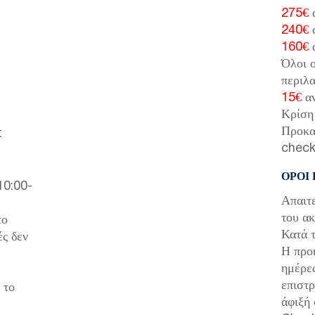
275€
α
240€
α
160€
α
Όλοι ο
περιλα
15€
αν
Κρίση 
Προκατ
t
check
ΌΡΟΙ
10:00-
Απαιτ
του ακ
το
Κατά τ
ές δεν
Η προ
ημέρες
επιστρ
 το
άφιξή 