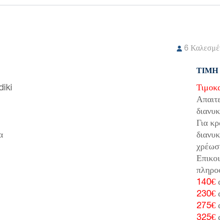
6
Καλεσμέ
ΤΙΜΉ
iki
Τιμοκ
Απαιτε
διανυ
Για κρ
α
διανυκ
χρέωσ
Επικοι
πληρο
140€
α
230€
α
275€
α
325€
α