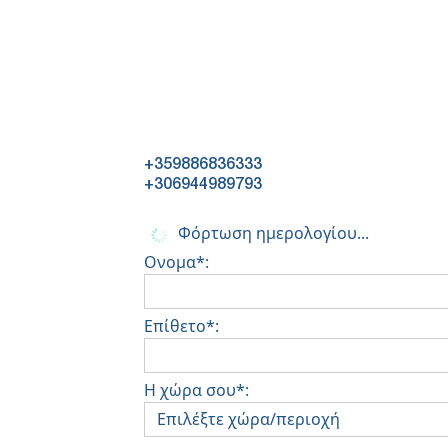
+359886836333
+306944989793
Φόρτωση ημερολογίου...
Ονομα*:
Επίθετο*:
Η χώρα σου*: