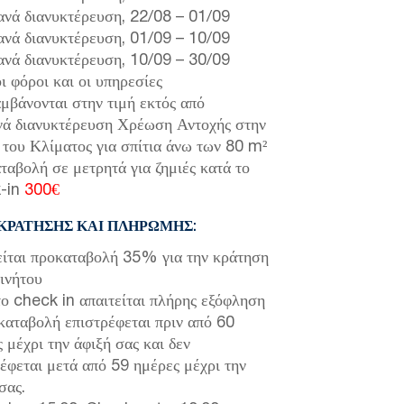
νά διανυκτέρευση,
22/08
–
01/09
νά διανυκτέρευση,
01/09
–
10/09
νά διανυκτέρευση,
10/09
–
30/09
ι φόροι και οι υπηρεσίες
μβάνονται στην τιμή εκτός από
ά διανυκτέρευση Χρέωση Αντοχής στην
του Κλίματος για σπίτια άνω των 80 m²
αβολή σε μετρητά για ζημιές κατά το
-in
300€
 ΚΡΆΤΗΣΗΣ ΚΑΙ ΠΛΗΡΩΜΉΣ:
είται προκαταβολή 35% για την κράτηση
ινήτου
ο check in απαιτείται πλήρης εξόφληση
καταβολή επιστρέφεται πριν από 60
 μέχρι την άφιξή σας και δεν
έφεται μετά από 59 ημέρες μέχρι την
σας.