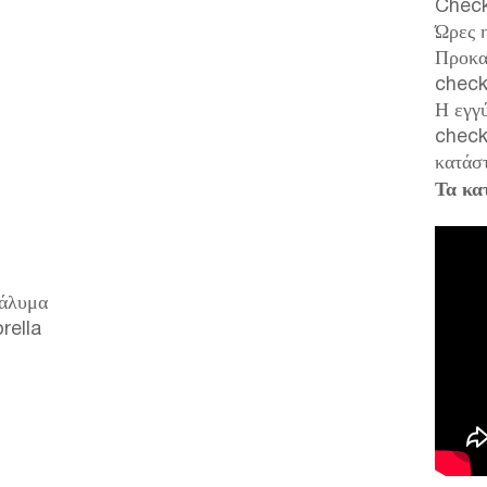
Check
Ώρες 
Προκατ
check
Η εγγύ
check 
κατάστ
Τα κα
τάλυμα
rella