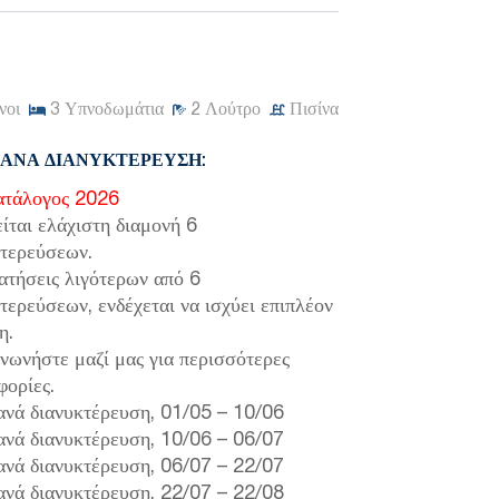
νοι
3
Υπνοδωμάτια
2
Λούτρο
Πισίνα
 ΑΝΆ ΔΙΑΝΥΚΤΈΡΕΥΣΗ:
ατάλογος 2026
ίται ελάχιστη διαμονή 6
κτερεύσεων.
ατήσεις λιγότερων από 6
τερεύσεων, ενδέχεται να ισχύει επιπλέον
η.
νωνήστε μαζί μας για περισσότερες
φορίες.
νά διανυκτέρευση,
01/05
–
10/06
νά διανυκτέρευση,
10/06
–
06/07
νά διανυκτέρευση,
06/07
–
22/07
νά διανυκτέρευση,
22/07
–
22/08