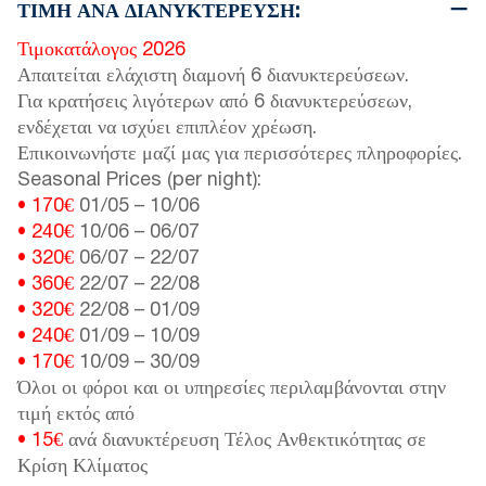
ΤΙΜΉ ΑΝΆ ΔΙΑΝΥΚΤΈΡΕΥΣΗ:
Τιμοκατάλογος 2026
Απαιτείται ελάχιστη διαμονή 6 διανυκτερεύσεων.
Για κρατήσεις λιγότερων από 6 διανυκτερεύσεων,
ενδέχεται να ισχύει επιπλέον χρέωση.
Επικοινωνήστε μαζί μας για περισσότερες πληροφορίες.
Seasonal Prices (per night):
• 170€
01/05
–
10/06
• 240€
10/06
–
06/07
• 320€
06/07
–
22/07
• 360€
22/07
–
22/08
• 320€
22/08
–
01/09
• 240€
01/09
–
10/09
• 170€
10/09
–
30/09
Όλοι οι φόροι και οι υπηρεσίες περιλαμβάνονται στην
τιμή εκτός από
• 15€
ανά διανυκτέρευση Τέλος Ανθεκτικότητας σε
Κρίση Κλίματος