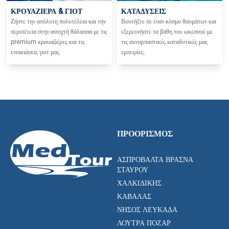
ΚΡΟΥΑΖΙΈΡΑ & ΓΙΟΤ
ΚΑΤΑΔΎΣΕΙΣ
Ζήστε την απόλυτη πολυτέλεια και την
Βουτήξτε σε έναν κόσμο θαυμάτων και
περιπέτεια στην ανοιχτή θάλασσα με τις
εξερευνήστε τα βάθη του ωκεανού με
premium κρουαζιέρες και τις
τις συναρπαστικές καταδυτικές μας
ενοικιάσεις γιοτ μας.
εμπειρίες.
ΠΡΟΟΡΙΣΜΌΣ
ΑΣΠΡΟΒΆΛΤΑ ΒΡΑΣΝΆ
ΣΤΑΥΡΟΎ
ΧΑΛΚΙΔΙΚΉΣ
ΚΑΒΆΛΑΣ
ΝΉΣΟΣ ΛΕΥΚΆΔΑ
ΛΟΥΤΡΆ ΠΌΖΑΡ