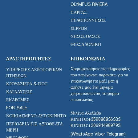
OLYMPUS RIVIERA
ΠΆΡΓΑΣ
ΠΕΛΟΠΌΝΝΗΣΟΣ
ΣΕΡΡΏΝ
ΝΉΣΟΣ ΘΆΣΟΣ
ΘΕΣΣΑΛΟΝΊΚΗ
ΔΡΑΣΤΗΡΙΌΤΗΤΕΣ
ΕΠΙΚΟΙΝΩΝΊΑ
Χρησιμοποιήστε τις πληροφορίες
ΥΠΗΡΕΣΊΕΣ ΑΕΡΟΠΟΡΙΚΏΝ
που παρέχονται παρακάτω για να
ΠΤΉΣΕΩΝ
επικοινωνήσετε μαζί μας ή
ΚΡΟΥΑΖΙΈΡΑ & ΓΙΟΤ
αφήστε μας ένα μήνυμα
ΚΑΤΑΔΎΣΕΙΣ
χρησιμοποιώντας τη φόρμα
επικοινωνίας.
ΕΚΔΡΟΜΈΣ
FOR-SALE
Μιλένα Αλεξίεβα
ΝΟΙΚΙΑΣΜΈΝΟ ΑΥΤΟΚΊΝΗΤΟ
ΚΙΝΗΤΟ:
+359886836333
ΠΕΡΙΟΔΕΊΑ ΕΙΣ ΑΞΙΟΘΈΑΤΑ
ΚΙΝΗΤΟ:
+306944989793
ΜΈΡΗ
(WhatsApp Viber Telegram)