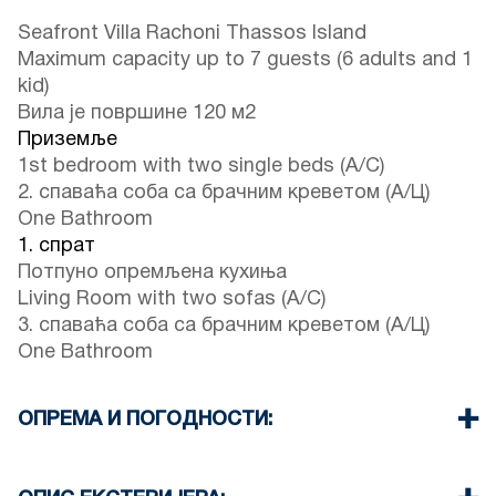
Seafront Villa Rachoni Thassos Island
Maximum capacity up to 7 guests (6 adults and 1
kid)
Вила је површине 120 м2
Приземље
1st bedroom with two single beds (A/C)
2. спаваћа соба са брачним креветом (А/Ц)
One Bathroom
1. спрат
Потпуно опремљена кухиња
Living Room with two sofas (A/C)
3. спаваћа соба са брачним креветом (А/Ц)
One Bathroom
ОПРЕМА И ПОГОДНОСТИ:
Постељина и пешкири
Четири клима уређаја