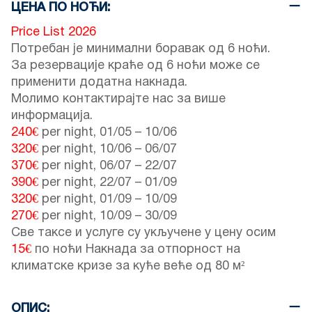
ЦЕНА ПО НОЋИ:
Price List 2026
Потребан је минимални боравак од 6 ноћи.
За резервације краће од 6 ноћи може се
применити додатна накнада.
Молимо контактирајте нас за више
информација.
240€
per night,
01/05
–
10/06
320€
per night,
10/06
–
06/07
370€
per night,
06/07
–
22/07
390€
per night,
22/07
–
01/09
320€
per night,
01/09
–
10/09
270€
per night,
10/09
–
30/09
Све таксе и услуге су укључене у цену осим
15€
по ноћи Накнада за отпорност на
климатске кризе за куће веће од 80 м²
ОПИС: