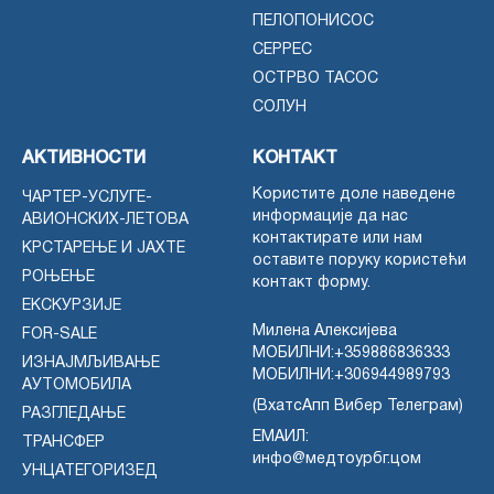
ПЕЛОПОНИСОС
СЕРРЕС
ОСТРВО ТАСОС
СОЛУН
АКТИВНОСТИ
КОНТАКТ
Користите доле наведене
ЧАРТЕР-УСЛУГЕ-
информације да нас
АВИОНСКИХ-ЛЕТОВА
контактирате или нам
КРСТАРЕЊЕ И ЈАХТЕ
оставите поруку користећи
РОЊЕЊЕ
контакт форму.
ЕКСКУРЗИЈЕ
Милена Алексијева
FOR-SALE
МОБИЛНИ:
+359886836333
ИЗНАЈМЉИВАЊЕ
МОБИЛНИ:
+306944989793
АУТОМОБИЛА
(ВхатсАпп Вибер Телеграм)
РАЗГЛЕДАЊЕ
ЕМАИЛ:
ТРАНСФЕР
инфо@медтоурбг.цом
УНЦАТЕГОРИЗЕД