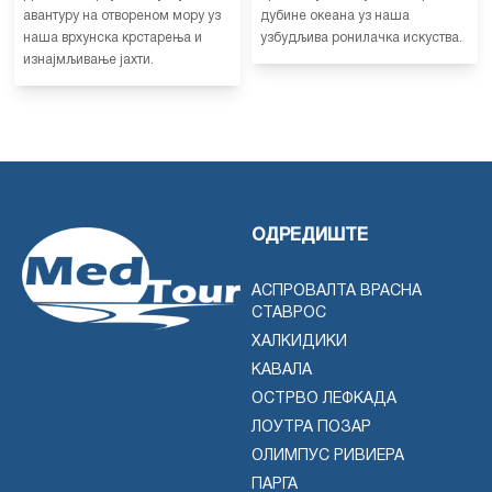
авантуру на отвореном мору уз
дубине океана уз наша
наша врхунска крстарења и
узбудљива ронилачка искуства.
изнајмљивање јахти.
ОДРЕДИШТЕ
АСПРОВАЛТА ВРАСНА
СТАВРОС
ХАЛКИДИКИ
КАВАЛА
ОСТРВО ЛЕФКАДА
ЛОУТРА ПОЗАР
ОЛИМПУС РИВИЕРА
ПАРГА