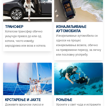
ТРАНСФЕР
ИЗНАЈМЉИВАЊЕ
АУТОМОБИЛА
Хотелски трансфер обично
Изнајмљивање аутомобила се
укључује превоз до или од
односи на процес
хотела, често између
изнајмљивања возила, обично
аеродрома или воза и хотела.
на привремени период, за личну
или пословну употребу.
КРСТАРЕЊЕ И ЈАХТЕ
РОЊЕЊЕ
Доживите врхунски луксуз и
Уроните у свет чуда и истражите