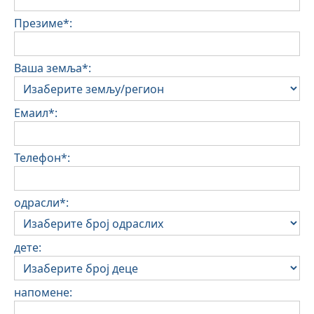
Презиме*:
Ваша земља*:
Емаил*:
Телефон*:
одрасли*:
дете:
напомене: