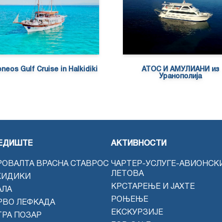
neos Gulf Cruise in Halkidiki
АТОС И АМУЛИАНИ из
Уранополија
ЕДИШТЕ
АКТИВНОСТИ
РОВАЛТА ВРАСНА СТАВРОС
ЧАРТЕР-УСЛУГЕ-АВИОНСК
ЛЕТОВА
КИДИКИ
КРСТАРЕЊЕ И ЈАХТЕ
АЛА
РОЊЕЊЕ
РВО ЛЕФКАДА
ЕКСКУРЗИЈЕ
ТРА ПОЗАР