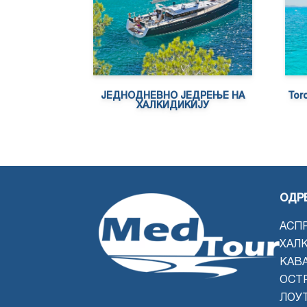
Toro
ЈЕДНОДНЕВНО ЈЕДРЕЊЕ НА
ХАЛКИДИКИЈУ
ОДР
АСП
ХАЛ
КАВ
ОСТ
ЛОУ