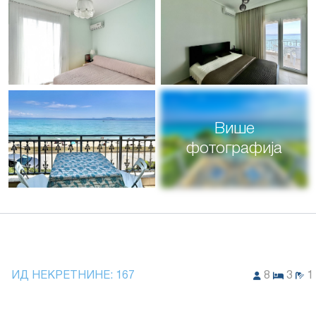
Више
фотографија
ИД НЕКРЕТНИНЕ:
167
8
3
1