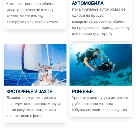
АУТОМОБИЛА
Хотелски трансфер обично
Изнајмљивање аутомобила се
укључује превоз до или од
односи на процес
хотела, често између
изнајмљивања возила, обично
аеродрома или воза и хотела.
на привремени период, за личну
или пословну употребу.
КРСТАРЕЊЕ И ЈАХТЕ
РОЊЕЊЕ
Доживите врхунски луксуз и
Уроните у свет чуда и истражите
авантуру на отвореном мору уз
дубине океана уз наша
наша врхунска крстарења и
узбудљива ронилачка искуства.
изнајмљивање јахти.