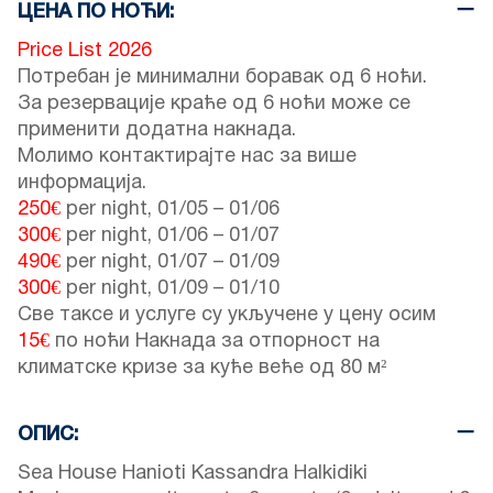
ЦЕНА ПО НОЋИ:
Price List 2026
Потребан је минимални боравак од 6 ноћи.
За резервације краће од 6 ноћи може се
применити додатна накнада.
Молимо контактирајте нас за више
информација.
250€
per night,
01/05
–
01/06
300€
per night,
01/06
–
01/07
490€
per night,
01/07
–
01/09
300€
per night,
01/09
–
01/10
Све таксе и услуге су укључене у цену осим
15€
по ноћи Накнада за отпорност на
климатске кризе за куће веће од 80 м²
ОПИС:
Sea House Hanioti Kassandra Halkidiki