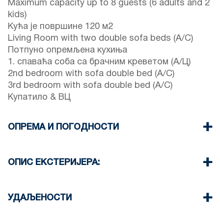
Maximum capacity up to 8 guests (6 adults and 2
kids)
Кућа је површине 120 м2
Living Room with two double sofa beds (A/C)
Потпуно опремљена кухиња
1. спаваћа соба са брачним креветом (А/Ц)
2nd bedroom with sofa double bed (A/C)
3rd bedroom with sofa double bed (A/C)
Купатило & ВЦ
ОПРЕМА И ПОГОДНОСТИ
Постељина и пешкири
Четири клима уређаја
ОПИС ЕКСТЕРИЈЕРА:
ТВ са равним екраном
Ви-Фи бежични
Private garden (with barbeque upon request)
Машина за прање веша
Постоји могућност паркирања на улици око
УДАЉЕНОСТИ
Cleaning once on check-out
имања (понекад нема довољно простора)
Још један бесплатни јавни паркинг доступан је
Плажа 0 м