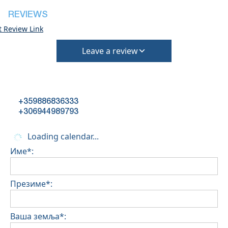
за чишћење и депозит за штету)
REVIEWS
t Review Link
Leave a review
+359886836333
+306944989793
Loading calendar...
Име*:
Презиме*:
Ваша земља*: