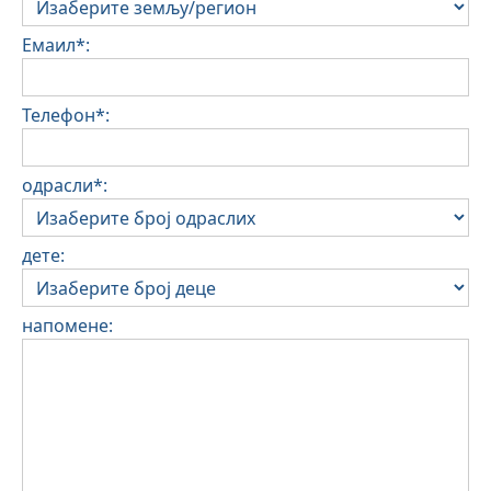
Емаил*:
Телефон*:
одрасли*:
дете:
напомене: